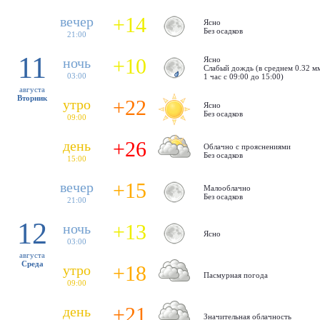
+14
вечер
Ясно
Без осадков
21:00
11
+10
ночь
Ясно
Cлабый дождь (в среднем 0.32 мм
03:00
1 час с 09:00 до 15:00)
августа
Вторник
+22
утро
Ясно
Без осадков
09:00
+26
день
Облачно с прояснениями
Без осадков
15:00
+15
вечер
Малооблачно
Без осадков
21:00
12
+13
ночь
Ясно
03:00
августа
Среда
+18
утро
Пасмурная погода
09:00
+21
день
Значительная облачность