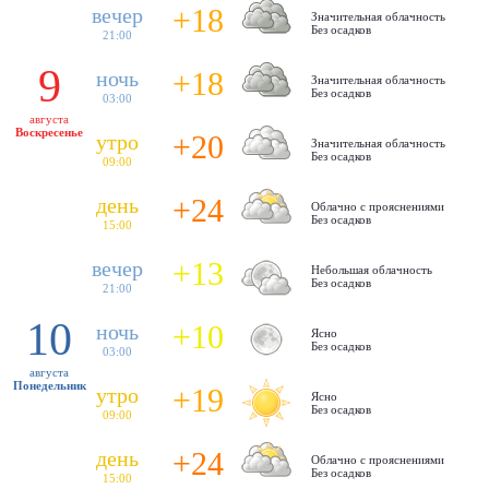
+18
вечер
Значительная облачность
Без осадков
21:00
9
+18
ночь
Значительная облачность
Без осадков
03:00
августа
Воскресенье
+20
утро
Значительная облачность
Без осадков
09:00
+24
день
Облачно с прояснениями
Без осадков
15:00
+13
вечер
Небольшая облачность
Без осадков
21:00
10
+10
ночь
Ясно
Без осадков
03:00
августа
Понедельник
+19
утро
Ясно
Без осадков
09:00
+24
день
Облачно с прояснениями
Без осадков
15:00