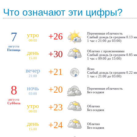
Что означают эти цифры?
7
+26
утро
Переменная облачность
Cлабый дождь (в среднем 0.13 мм
09:00
1 час с 21:00 до 03:00)
августа
Пятница
+30
день
Облачно с прояснениями
Cлабый дождь (в среднем 0.85 мм
15:00
1 час с 09:00 до 15:00)
+21
вечер
Ясно
Cлабый дождь (в среднем 0.22 мм
21:00
1 час с 21:00 до 03:00)
8
+20
ночь
Переменная облачность
Без осадков
03:00
августа
Суббота
+23
утро
Облачно
Без осадков
09:00
+24
день
Облачно
Без осадков
15:00