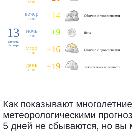
15:00
+14
вечер
Облачно с прояснениями
21:00
13
+9
ночь
Ясно
03:00
августа
Четверг
+16
утро
Облачно с прояснениями
09:00
+19
день
Значительная облачность
15:00
Как показывают многолетни
метеорологическими прогноз
5 дней не сбываются, но вы